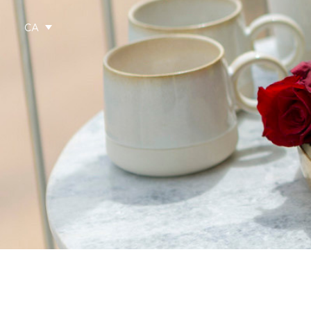
CA
Vés
al
contingut