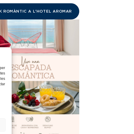
K ROMÀNTIC A L'HOTEL AROMAR
per
tes
les
ctar