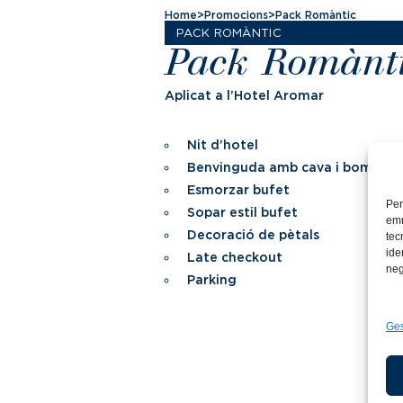
Home
>
Promocions
>
Pack Romàntic
PACK ROMÀNTIC
Pack Romànt
Aplicat a l’Hotel Aromar
Nit d’hotel
Benvinguda amb cava i bombon
Esmorzar bufet
Per
Sopar estil bufet
emm
Decoració de pètals
tec
ide
Late checkout
neg
Parking
Ges