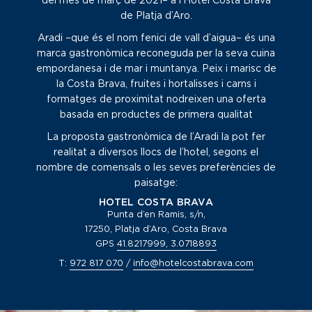
de Platja d’Aro.
Aradi –que és el nom fenici de vall d’aigua– és una
marca gastronòmica reconeguda per la seva cuina
empordanesa i de mar i muntanya. Peix i marisc de
la Costa Brava, fruites i hortalisses i carns i
formatges de proximitat nodreixen una oferta
basada en productes de primera qualitat
La proposta gastronòmica de l’Aradi la pot fer
realitat a diversos llocs de l’hotel, segons el
nombre de comensals o les seves preferències de
paisatge:
HOTEL COSTA BRAVA
Punta d’en Ramis, s/n,
17250, Platja d’Aro, Costa Brava
GPS
41.8217999, 3.0718893
T:
972 817 070
/
info@hotelcostabrava.com