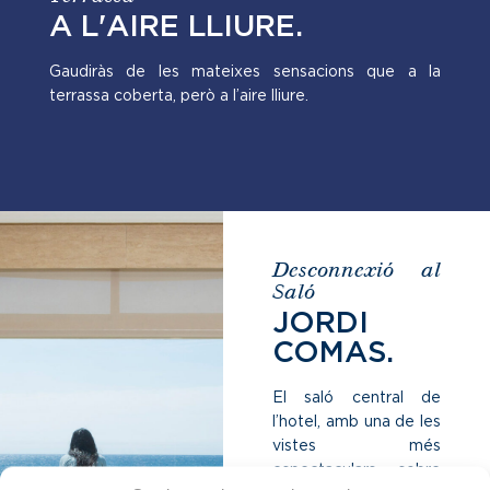
A L'AIRE LLIURE.
Gaudiràs de les mateixes sensacions que a la
terrassa coberta, però a l’aire lliure.
Desconnexió al
Saló
JORDI
COMAS.
El saló central de
l’hotel, amb una de les
vistes més
espectaculars sobre