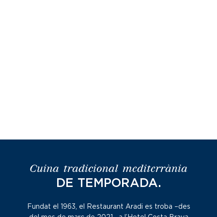
restaurantaradi.com
CA
Vés
al
contingut
Cuina tradicional mediterrània
DE TEMPORADA.
Fundat el 1963, el Restaurant Aradi es troba –des
del mes de març de 2021– a l’Hotel Costa Brava