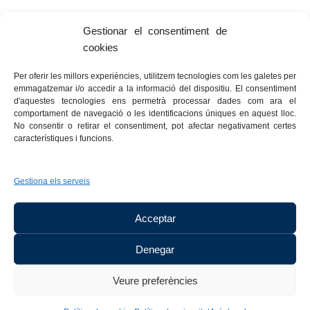
Les dades no se cediran a tercers, excepte en els
Gestionar el consentiment de
casos en què existeixi una obligació legal.
cookies
Vostè té dret a obtenir confirmació sobre si Hotel
Aromar, S.A. està tractant les seves dades personals.
Per oferir les millors experiències, utilitzem tecnologies com les galetes per
emmagatzemar i/o accedir a la informació del dispositiu. El consentiment
Per tant, té dret a accedir a les seves dades personals,
d'aquestes tecnologies ens permetrà processar dades com ara el
rectificar les dades inexactes o sol·licitar-ne la
comportament de navegació o les identificacions úniques en aquest lloc.
supressió quan ja no siguin necessàries.
No consentir o retirar el consentiment, pot afectar negativament certes
característiques i funcions.
Gestiona els serveis
Acceptar
Denegar
Veure preferències