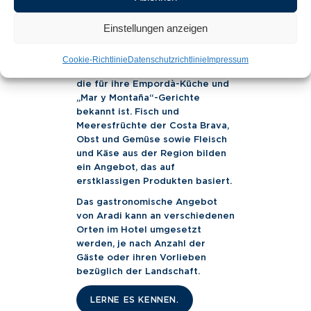
Aradi seit März 2021 im Hotel
Costa Brava in Platja d’Aro.
Einstellungen anzeigen
Aradi, was auf Phönizisch „Tal
des Wassers“ bedeutet, ist eine
Cookie-Richtlinie
Datenschutzrichtlinie
Impressum
bekannte gastronomische Marke,
die für ihre Empordà-Küche und
„Mar y Montaña“-Gerichte
bekannt ist. Fisch und
Meeresfrüchte der Costa Brava,
Obst und Gemüse sowie Fleisch
und Käse aus der Region bilden
ein Angebot, das auf
erstklassigen Produkten basiert.
Das gastronomische Angebot
von Aradi kann an verschiedenen
Orten im Hotel umgesetzt
werden, je nach Anzahl der
Gäste oder ihren Vorlieben
bezüglich der Landschaft.
LERNE ES KENNEN.