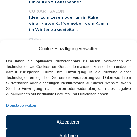
Einkaufen zu entspannen.
CUIXART SALON
Ideal zum Lesen oder um in Ruhe
einen guten Kaffee neben dem Kamin
im Winter zu genießen.
Cookie-Einwilligung verwalten
Um Ihnen ein optimales Nutzererlebnis zu bieten, verwenden wir
Technologien wie Cookies, um Geräteinformationen zu speichern und/oder
darauf zuzugreifen. Durch Ihre Einwilligung in die Nutzung dieser
Technologien ermöglichen Sie uns die Verarbeitung von Daten wie Ihrem
Surfverhalten oder eindeutigen Identifikatoren auf dieser Website. Wenn
Sie Ihre Einwilligung nicht erteilen oder widerrufen, kann dies negative
Auswirkungen auf bestimmte Features und Funktionen haben.
Restaurant Aradi,
Dienste verwalten
Traditionelle
mediterrane Küche der
Saison.
Akzeptieren
Gegründet im Jahr 1963,
befindet sich das Restaurant
Ablehnen