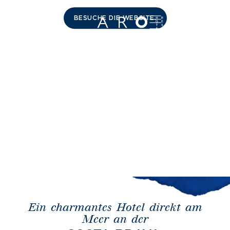
BESUCHE DIE WEBSITE.
DE
Zum
info@hotelcostabrava.com
Inhalt
springen
Ein charmantes Hotel direkt am
Meer an der