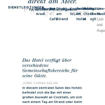
direkt am Meer.
DIENSTLEISTUNGEN
Restaurant
Bar
Direkt
Kostenloses
Bezahlung
Früher
Später
Live
Parkplatz
Veranstaltungen
Terrasse
Aradi
–
am
WLAN
im
Check-
Check-
Musi
Café
Strand
Hotel
in
out
(Juli
und
Augu
Das Hotel verfügt über
verschiedene
Gemeinschaftsbereiche für
seine Gäste.
JORDI COMAS SALON
In diesem zentralen Salon des Hotels
befindet sich die Bar mit einer
großen Auswahl an Cocktails, um sich
nach einem Tag am Strand oder beim