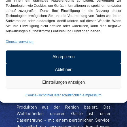
Um Ihnen ein optimales Nutzererlebnis zu bieten, verwenden wir
bieten. Jedes Hotel und jedes Restaurant
Technologien wie Cookies, um Geräteinformationen zu speichern und/oder
darauf zuzugreifen. Durch Ihre Einwilligung in die Nutzung dieser
unserer Organisation zeichnet sich durch seine
Technologien ermöglichen Sie uns die Verarbeitung von Daten wie Ihrem
Einzigartigkeit aus und hat eine eigene
Surfverhalten oder eindeutigen Identifikatoren auf dieser Website. Wenn
Persönlichkeit, um eine große Vielfalt an
Sie Ihre Einwilligung nicht erteilen oder widerrufen, kann dies negative
Vorlieben und Bedürfnissen zu erfüllen. In
Auswirkungen auf bestimmte Features und Funktionen haben.
strategisch günstiger Lage verbinden unsere
Dienste verwalten
Betriebe das Meer, die Natur und das städtische
Umfeld mit dem Handel sowie mit den
Akzeptieren
touristischen, kulturellen und sportlichen
Attraktionen unserer Region.
Ablehnen
Wir sind stolz auf unser Geschäftsmodell, das
darauf ausgerichtet ist, Familien und Paare von
Einstellungen anzeigen
hier und aus aller Welt zu betreuen, um ihnen
eine erholsame Auszeit und ein
Cookie-Richtlinie
Datenschutzrichtlinie
Impressum
gastronomisches Angebot zu bieten, das auf
Produkten aus der Region basiert. Das
Wohlbefinden unserer Gäste ist unser
Daseinsgrund – mit einem persönlichen Service,
der selbst die anspruchsvollsten Erwartungen