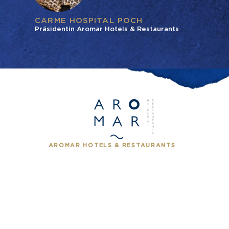
CARME HOSPITAL POCH
Präsidentin Aromar Hotels & Restaurants
AROMAR HOTELS & RESTAURANTS
UNSERE HOTELS
UNSERE RESTAURANTS
VERANSTALTUNGEN
ANGEBOTE
DIE COSTA BRAVA
UNSERE GESCHICHTEN
NACHHALTIGKEIT