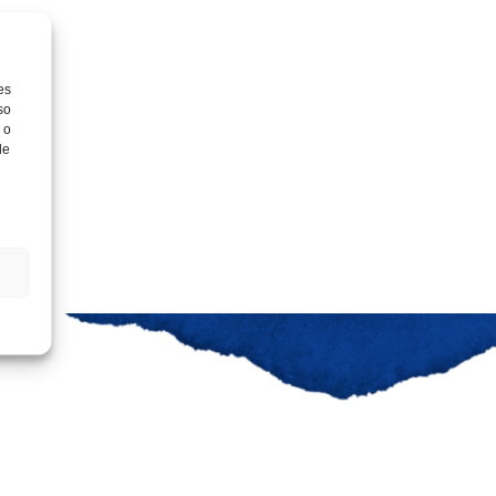
os tratando sus
icar los datos
es
so
 o
de