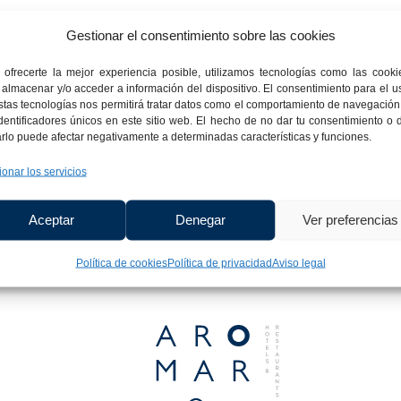
cho a obtener confirmación sobre si en Hotel Aromar, S.A. estam
 por tanto tiene derecho a acceder a sus datos personales, rectif
Gestionar el consentimiento sobre las cookies
citar su supresión cuando los datos ya no sean necesarios.
 ofrecerte la mejor experiencia posible, utilizamos tecnologías como las cooki
 almacenar y/o acceder a información del dispositivo. El consentimiento para el u
stas tecnologías nos permitirá tratar datos como el comportamiento de navegación
identificadores únicos en este sitio web. El hecho de no dar tu consentimiento o 
rarlo puede afectar negativamente a determinadas características y funciones.
ionar los servicios
Aceptar
Denegar
Ver preferencias
Política de cookies
Política de privacidad
Aviso legal