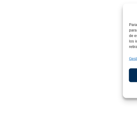
Usted tiene dere
datos personales
inexactos o soli
Para
para
de e
los 
reti
Gest