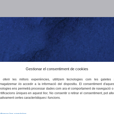
Gestionar el consentiment de cookies
tels & Restaurants!
edicamos a ofrecer experiencias inolvidables en nuest
 oferir les millors experiències, utilitzem tecnologies com les galetes 
agatzemar i/o accedir a la informació del dispositiu. El consentiment d'aques
estaurante de nuestra organización destaca por su sing
nologies ens permetrà processar dades com ara el comportament de navegació o 
a variedad de gustos y necesidades. Situados en empl
ntificacions úniques en aquest lloc. No consentir o retirar el consentiment, pot afe
ativament certes característiques i funcions.
mar, la naturaleza y el entorno urbano, con el comerci
territorio.