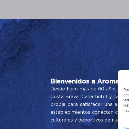
Bienvenidos a Aromar Ho
Desde hace más de 60 años, nos d
Per
emm
Costa Brava. Cada hotel y cada r
tec
propia para satisfacer una ampli
ide
neg
establecimientos conectan con el 
culturales y deportivos de nuestro 