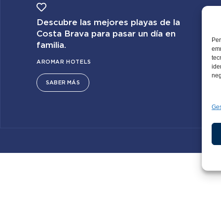
Descubre las mejores playas de la
Costa Brava para pasar un día en
Per
familia.
emm
tec
AROMAR HOTELS
ide
neg
SABER MÁS
Ges