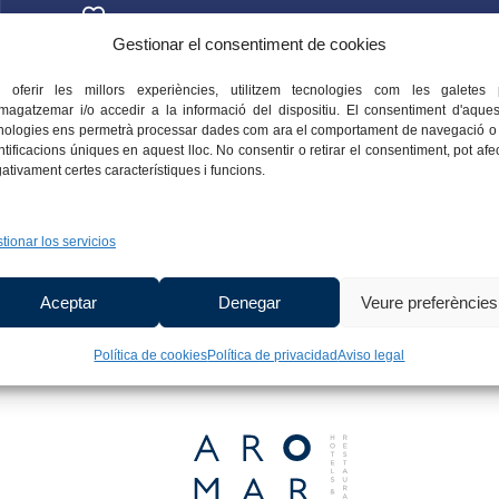
Gestionar el consentiment de cookies
Camí de Ronda en Platja d’Aro: un
paseo por la Costa Brava
 oferir les millors experiències, utilitzem tecnologies com les galetes 
agatzemar i/o accedir a la informació del dispositiu. El consentiment d'aques
NUESTRAS PLAYAS
nologies ens permetrà processar dades com ara el comportament de navegació o 
ntificacions úniques en aquest lloc. No consentir o retirar el consentiment, pot afe
SABER MÁS
ativament certes característiques i funcions.
tionar los servicios
Aceptar
Denegar
Veure preferències
Política de cookies
Política de privacidad
Aviso legal