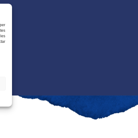
per
tes
les
ctar