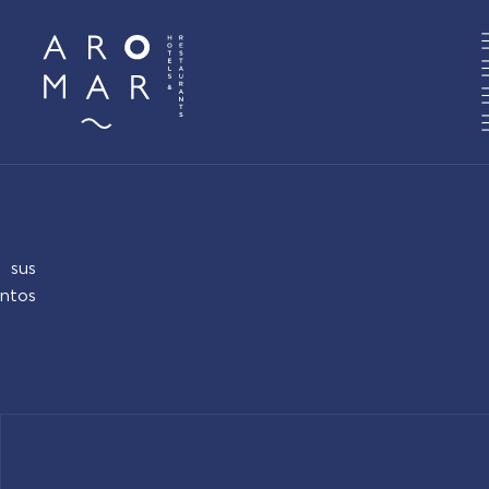
 sus
ntos