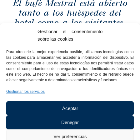
El bufé Mestral está abierto
tanto a los huéspedes del
hotel como a los visitantes,
y ofrece servicio todos los
Gestionar el consentimiento
sobre las cookies
días durante el almuerzo y
la cena.
Para ofrecerte la mejor experiencia posible, utilizamos tecnologías como
las cookies para almacenar y/o acceder a información del dispositivo. El
SERVICIOS:
Pet
Wifi
Pago
Check-
Check-
Ubicación
Ducha
Caj
Piscina
Aparcamiento
Eventos
Terraza
Restaurante
Minibar
consentimiento para el uso de estas tecnologías nos permitirá tratar datos
friendly
gratuito
en
in
out
frente
de
fue
como el comportamiento de navegación o los identificadores únicos en
este sitio web. El hecho de no dar tu consentimiento o de retirarlo puede
el
anticipado
tardío
al
lluvia
afectar negativamente a determinadas características y funciones.
hotel
mar
Gestionar los servicios
Aceptar
Denegar
Bufé Mestral, un océano
de sabor por descubrir
Ver preferencias
Déjate sorprender por la