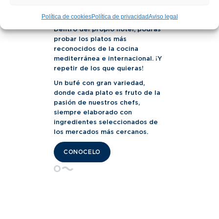
excelente oferta gastronómica
Política de cookies
Política de privacidad
Aviso legal
del restaurante bufé Mestral.
Dentro del propio hotel, podrás
probar los platos más
reconocidos de la cocina
mediterránea e internacional. ¡Y
repetir de los que quieras!
Un bufé con gran variedad,
donde cada plato es fruto de la
pasión de nuestros chefs,
siempre elaborado con
ingredientes seleccionados de
los mercados más cercanos.
CONOCELO