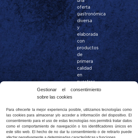
una
oferta
gastronómica
diversa
y
elaborada
con
productos
de
primera
calidad
en
nuestros
restaurantes
Gestionar el consentimiento
en
sobre las cookies
la
Costa
Para ofrecerte la mejor experiencia posible, utilizamos tecnologías como
las cookies para almacenar y/o acceder a información del dispositivo. El
Brava.
consentimiento para el uso de estas tecnologías nos permitirá tratar datos
Bufé
como el comportamiento de navegación o los identificadores únicos en
MESTRAL
este sitio web. El hecho de no dar tu consentimiento o de retirarlo puede
afectar negativamente a determinadas características y funciones.