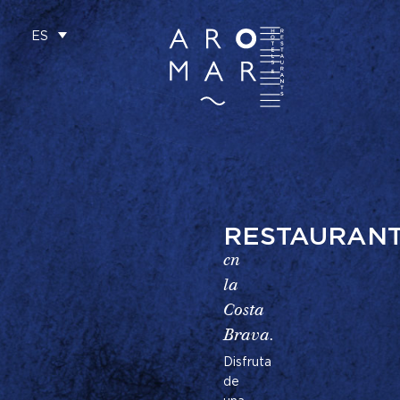
ES
Saltar
al
contenido
RESTAURAN
en
la
Costa
Brava.
Disfruta
de