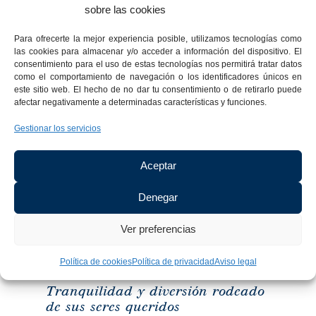
SERVICIOS:
sobre las cookies
Desayuno
Wifi
Aire
TV
Secador
Pago
Check-
Check-
Pet
Aparcamiento
Ducha/bañera
Calefacción
Terraza
Piscina
buffet
gratuito
acondicionado
vía
de
en
in
out
frie
Para ofrecerte la mejor experiencia posible, utilizamos tecnologías como
satélite
pelo
el
anticipad
tardío
las cookies para almacenar y/o acceder a información del dispositivo. El
hotel
consentimiento para el uso de estas tecnologías nos permitirá tratar datos
como el comportamiento de navegación o los identificadores únicos en
este sitio web. El hecho de no dar tu consentimiento o de retirarlo puede
afectar negativamente a determinadas características y funciones.
Gestionar los servicios
Aceptar
Denegar
Ver preferencias
Política de cookies
Política de privacidad
Aviso legal
Tranquilidad y diversión rodeado
de sus seres queridos