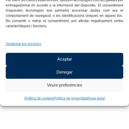
Per oferir les millors experiències, utilitzem tecnologies com les galetes per
emmagatzemar i/o accedir a la informació del dispositiu. El consentiment
d'aquestes tecnologies ens permetrà processar dades com ara el
comportament de navegació o les identificacions úniques en aquest lloc.
AROMAR HOTELS & RESTAURANTES
No consentir o retirar el consentiment, pot afectar negativament certes
característiques i funcions.
Tu
pequeño
paraíso
en
la
Costa
Brava.
Gestionar los servicios
Aceptar
Denegar
Veure preferències
Política de cookies
Política de privacidad
Aviso legal