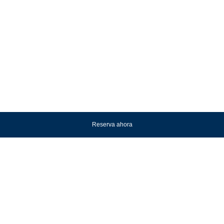
Reserva ahora
Nuestros
HOTELES.
DESCÚBRELO
DESCÚBRELO
DESCÚBRELO